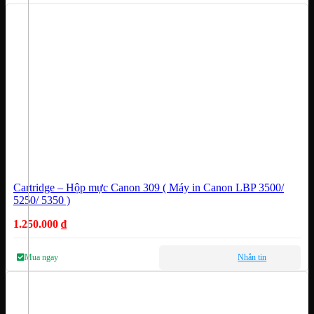
Cartridge – Hộp mực Canon 309 ( Máy in Canon LBP 3500/
5250/ 5350 )
1.250.000
₫
Mua ngay
Nhắn tin