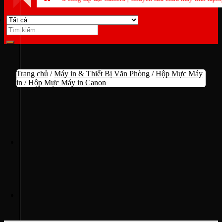
Tìm
kiếm:
Trang chủ
/
Máy in & Thiết Bị Văn Phòng
/
Hộp Mực Máy
in
/
Hộp Mực Máy in Canon