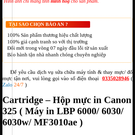
Hình ảnh chỉ mang tính
minh hoạ
cho sản phẩm.
TẠI SAO CHỌN BẢO AN ?
100% Sản phẩm thương hiệu chất lượng
100% giá cạnh tranh so với thị trường
Đổi mới trong vòng 07 ngày đầu lỗi từ sản xuất
Bảo hành tận nhà nhanh chóng chuyên nghiệp
Để yêu cầu dịch vụ sửa chữa máy tính & thay mực/ đổ
mực tận nơi, vui lòng gọi vào số điện thoại
0335028946
(
Zalo
24/7
)
Cartridge – Hộp mực in Canon
325 ( Máy in LBP 6000/ 6030/
6030w/ MF3010ae )