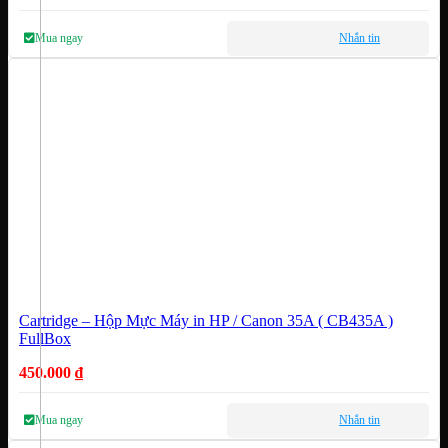
Mua ngay
Nhắn tin
Cartridge – Hộp Mực Máy in HP / Canon 35A ( CB435A )
FullBox
450.000
₫
Mua ngay
Nhắn tin