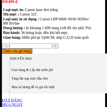
450.000
₫
Loại mực in:
Canon laser đen trắng
Mã mực :
Canon 325
Loại máy in sử dụng :
Canon
LBP 6000/ 6030/ 6030w/
MF3010ae
Dung lượng :
In khoảng 1.600 trang (với độ che phủ 5%)
Bảo hành:
36 tháng hoặc đến khi hết mực.
Giao hàng:
Miễn phí tại TpHCM, ship C.O.D toàn quốc
Cartridge
–
Thêm vào giỏ hàng
Hộp
mực
KHUYẾN MẠI
in
Canon
Giao hàng & Lắp đặt miễn phí
325
(
Tặng lần nạp mực đầu tiên
Máy
in
Mua số lượng để có giá tốt nhất
LBP
6000/
6030/
ĐẶT HÀNG
6030w/
MUA NGAY
MF3010ae