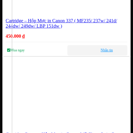
Cartridge – Hộp Mực in Canon 337 ( MF235/ 237w/ 241d/
244dw/ 249dw/ LBP 151dw )
450.000
₫
Mua ngay
Nhắn tin