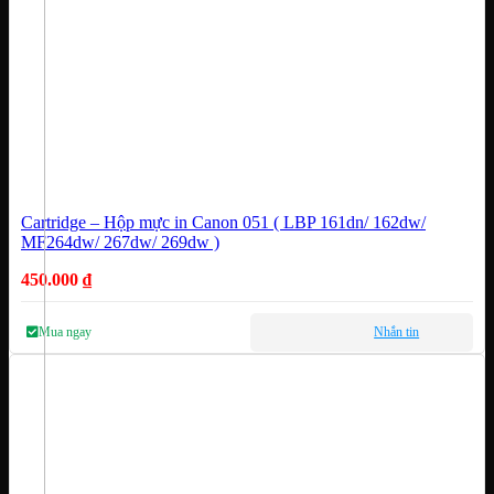
Cartridge – Hộp mực in Canon 051 ( LBP 161dn/ 162dw/
MF264dw/ 267dw/ 269dw )
450.000
₫
Mua ngay
Nhắn tin