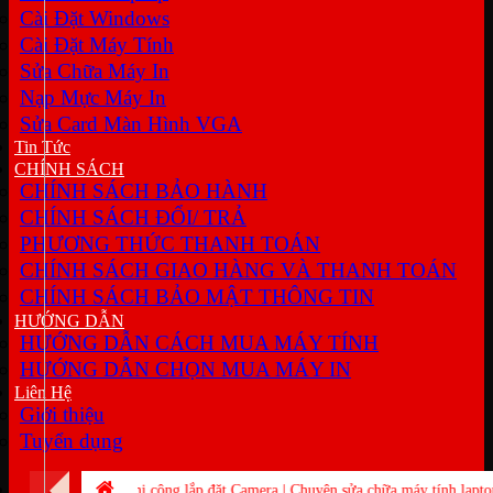
Cài Đặt Windows
Cài Đặt Máy Tính
Sửa Chữa Máy In
Nạp Mực Máy In
Sửa Card Màn Hình VGA
Tin Tức
CHÍNH SÁCH
CHÍNH SÁCH BẢO HÀNH
CHÍNH SÁCH ĐỔI/ TRẢ
PHƯƠNG THỨC THANH TOÁN
CHÍNH SÁCH GIAO HÀNG VÀ THANH TOÁN
CHÍNH SÁCH BẢO MẬT THÔNG TIN
HƯỚNG DẪN
HƯỚNG DẪN CÁCH MUA MÁY TÍNH
HƯỚNG DẪN CHỌN MUA MÁY IN
Liên Hệ
Giới thiệu
Tuyển dụng
Chuyên thi công lắp đặt Camera | Chuyên sửa chữa máy tính laptop | Chuyên c