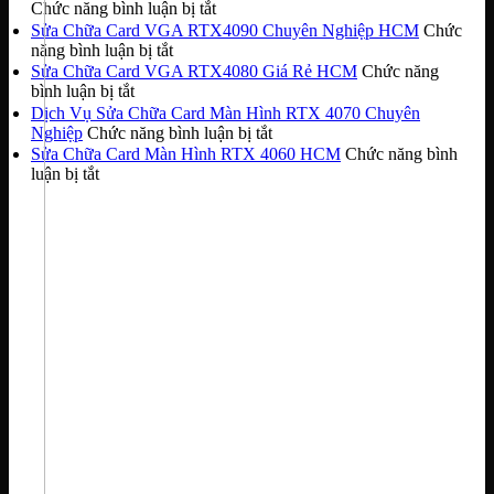
ở
Chức năng bình luận bị tắt
Sửa
Sửa Chữa Card VGA RTX4090 Chuyên Nghiệp HCM
Chức
Chữa
ở
năng bình luận bị tắt
Card
Sửa
Sửa Chữa Card VGA RTX4080 Giá Rẻ HCM
Chức năng
Màn
Chữa
ở
bình luận bị tắt
Hình
Card
Sửa
Dịch Vụ Sửa Chữa Card Màn Hình RTX 4070 Chuyên
RTX5060
VGA
Chữa
ở
Nghiệp
Chức năng bình luận bị tắt
Giá
RTX4090
Card
Dịch
Sửa Chữa Card Màn Hình RTX 4060 HCM
Chức năng bình
Rẻ
Chuyên
VGA
Vụ
ở
luận bị tắt
Nhanh
Nghiệp
RTX4080
Sửa
Sửa
Chóng
HCM
Giá
Chữa
Chữa
Rẻ
Card
Card
HCM
Màn
Màn
Hình
Hình
RTX
RTX
4070
4060
Chuyên
HCM
Nghiệp