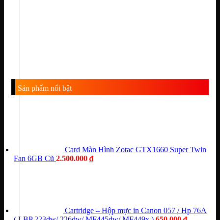
Sản phẩm nổi bật
Card Màn Hình Zotac GTX1660 Super Twin
Fan 6GB Cũ
2.500.000
₫
Cartridge – Hộp mực in Canon 057 / Hp 76A
( LBP 223dw/ 226dw/ MF445dw/ MF449x )
650.000
₫