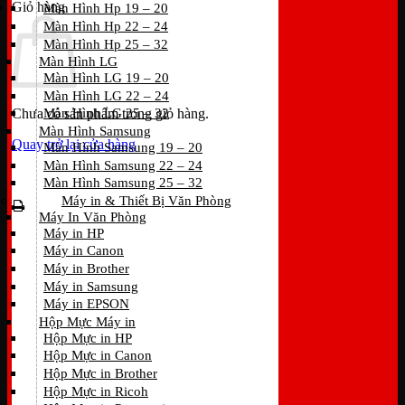
Giỏ hàng
Màn Hình Hp 19 – 20
Màn Hình Hp 22 – 24
Màn Hình Hp 25 – 32
Màn Hình LG
Màn Hình LG 19 – 20
Màn Hình LG 22 – 24
Chưa có sản phẩm trong giỏ hàng.
Màn Hình LG 25 – 32
Màn Hình Samsung
Quay trở lại cửa hàng
Màn Hình Samsung 19 – 20
Màn Hình Samsung 22 – 24
Màn Hình Samsung 25 – 32
Máy in & Thiết Bị Văn Phòng
Máy In Văn Phòng
Máy in HP
Máy in Canon
Máy in Brother
Máy in Samsung
Máy in EPSON
Hộp Mực Máy in
Hộp Mực in HP
Hộp Mực in Canon
Hộp Mực in Brother
Hộp Mực in Ricoh