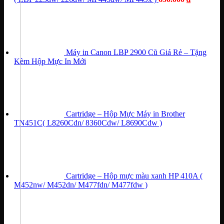
Máy in Canon LBP 2900 Cũ Giá Rẻ – Tặng
Kèm Hộp Mực In Mới
Cartridge – Hộp Mực Máy in Brother
TN451C( L8260Cdn/ 8360Cdw/ L8690Cdw )
Cartridge – Hộp mực màu xanh HP 410A (
M452nw/ M452dn/ M477fdn/ M477fdw )