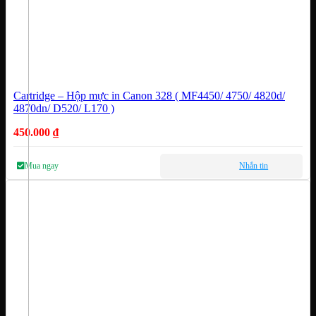
Cartridge – Hộp mực in Canon 328 ( MF4450/ 4750/ 4820d/
4870dn/ D520/ L170 )
450.000
₫
Mua ngay
Nhắn tin