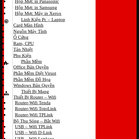
Hộp Mực in Panasonic
Hộp Mực in Samsung
Hộp Mực Máy in Xerox
Linh Kiện Pc – Laptop
Card Màn Hình
Nguồn Máy Tính
Ổ Cứng
Ram, CPU
Tản Nhiệt
Phụ Kiện
Phần Mềm
Office Bản Quyền
Phần Mềm Diệt Virust
Phần Mềm Đồ Họa
Windows Bản Quyền
Thiết Bị Mạng
Thiết Bị Router – Wifi
Router-Wifi Tenda
Router-Wifi TotoLink
Router-Wifi TPLink
Bộ Thu Sóng – Bắt Wifi
USB – Wifi TPLink
USB – Wifi D-Link
USB – Wifi Lynksys