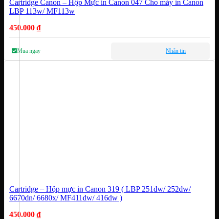
Cartridge Canon – Hộp Mực in Canon 047 Cho máy in Canon
LBP 113w/ MF113w
450.000
₫
Mua ngay
Nhắn tin
Cartridge – Hộp mực in Canon 319 ( LBP 251dw/ 252dw/
6670dn/ 6680x/ MF411dw/ 416dw )
450.000
₫