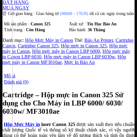
ĐẶT HÀNG
)
MUA NGAY
số
⏰ Giờ giao hàng : Giao hàng từ
(08h00 - 17h30)
tất cả các ngày trong tuần
lượng
Mã sản phẩm :
Canon 325
Xuất xứ :
Tin Học Bảo An
Tình trạng :
Còn Hàng
Bảo hành:
36 Tháng
Danh mục:
Hộp Mực Máy in Canon
Thẻ:
Bảo An Printer
,
Cartridge
Canon
,
Cartridge Canon 325
,
Hộp mực in Canon 325
,
Hộp mực
máy in Canon
,
Hộp mực máy in Canon LBP 6000
,
Hộp mực máy
in Canon LBP 6030
,
Hộp mực máy in Canon LBP 6030w
,
Hộp
mực máy in Canon MF3010ae
,
Mực In Bảo An
Mô tả
Đánh giá (0)
Cartridge – Hộp mực in Canon 325 Sử
dụng cho Cho Máy in LBP 6000/ 6030/
6030w/ MF3010ae
Hộp Mực Máy in
laser Canon 325
được sản xuất theo tiêu chuẩn
chất lượng Quốc tế và thông số kỹ thuật chính xác, vì vậy người
dùng có thể hoàn toàn yên tâm về độ tương thích và tính ổn định