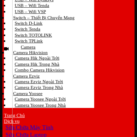
USB – Wifi Tenda
USB – Wifi VSP
Switch – Thiết Bị Chuyển Mạng
Switch D-Link
Switch Tenda
Switch TOTOLINK
Switch TPLink
Camera
Camera Hikvision
Camera Hik Ngoài Trời
Camera Hik Trong Nhà
Combo Camera Hikvision
Camera Ezviz
Camera Ezviz Ngoài Trời
Camera Ezviz Trong Nhà
Camera Yoosee
Camera Yoosee Ngoài Trời
Camera Yoosee Trong Nhà
Trang Chủ
Dịch vụ
Sửa Chữa Máy Tính
Sửa Chữa Laptop